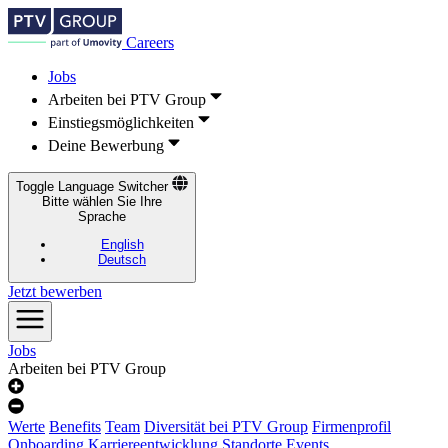
Careers
Jobs
Arbeiten bei PTV Group
Einstiegsmöglichkeiten
Deine Bewerbung
Toggle Language Switcher
Bitte wählen Sie Ihre
Sprache
English
Deutsch
Jetzt bewerben
Jobs
Arbeiten bei PTV Group
Werte
Benefits
Team
Diversität bei PTV Group
Firmenprofil
Onboarding
Karriereentwicklung
Standorte
Events