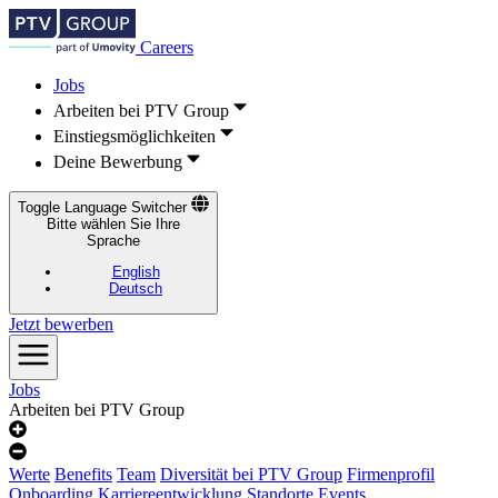
Careers
Jobs
Arbeiten bei PTV Group
Einstiegsmöglichkeiten
Deine Bewerbung
Toggle Language Switcher
Bitte wählen Sie Ihre
Sprache
English
Deutsch
Jetzt bewerben
Jobs
Arbeiten bei PTV Group
Werte
Benefits
Team
Diversität bei PTV Group
Firmenprofil
Onboarding
Karriereentwicklung
Standorte
Events